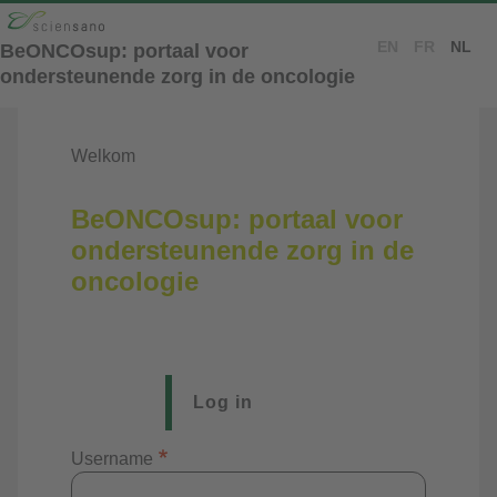
Skip to main content
Language
EN
FR
NL
BeONCOsup: portaal voor
switcher
ondersteunende zorg in de oncologie
Welkom
BeONCOsup: portaal voor
ondersteunende zorg in de
oncologie
Log in
Primary
tabs
Username